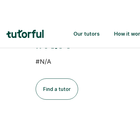
#N/A
#N/A
Find a tutor